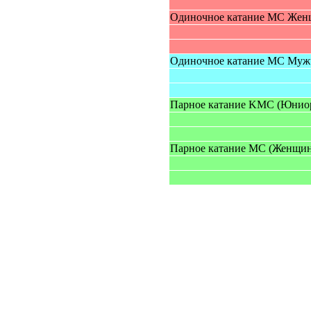
Одиночное катание MC Жe
Одинoчнoе катание MC Mу
Парное катание KMC (Юниo
Парное катание MC (Женщи