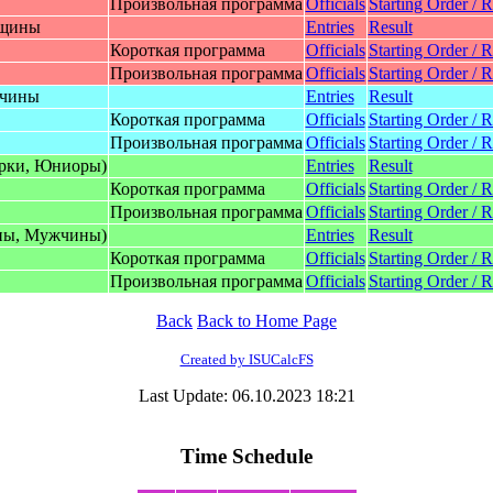
Произвольная программа
Officials
Starting Order / R
нщины
Entries
Result
Короткая программа
Officials
Starting Order / R
Произвольная программа
Officials
Starting Order / R
жчины
Entries
Result
Короткая программа
Officials
Starting Order / R
Произвольная программа
Officials
Starting Order / R
pки, Юниopы)
Entries
Result
Короткая программа
Officials
Starting Order / R
Произвольная программа
Officials
Starting Order / R
ны, Mужчины)
Entries
Result
Короткая программа
Officials
Starting Order / R
Произвольная программа
Officials
Starting Order / R
Back
Back to Home Page
Created by ISUCalcFS
Last Update: 06.10.2023 18:21
Time Schedule