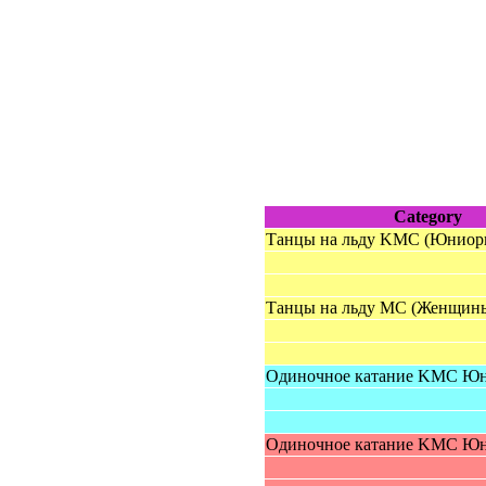
Category
Танцы на льду KMC (Юниор
Танцы на льду MC (Женщин
Одиночное катание KMC Ю
Одиночное катание KMC Ю