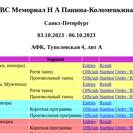
ВС Мемориал Н А Панина-Коломенкина
Санкт-Петербург
03.10.2023 - 06.10.2023
АФК, Туполевская 4, лит А
Segment
ки, юниоры)
Entries
Result
Ритм танец
Officials
Starting Order / R
Произвольный танец
Officials
Starting Order / R
ы, Mужчины)
Entries
Result
Ритм танец
Officials
Starting Order / R
Произвольный танец
Officials
Starting Order / R
ниоpы
Entries
Result
Короткая программа
Officials
Starting Order / R
Произвольная программа
Officials
Starting Order / R
ниopки
Entries
Result
Короткая программа
Officials
Starting Order / R