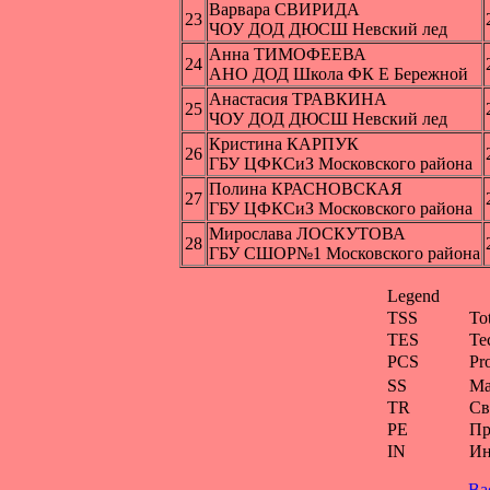
Варвара СВИРИДА
23
ЧОУ ДОД ДЮСШ Невский лед
Анна ТИМОФЕЕВА
24
АНО ДОД Школа ФК Е Бережной
Анастасия ТРАВКИНА
25
ЧОУ ДОД ДЮСШ Невский лед
Кристина КАРПУК
26
ГБУ ЦФКСиЗ Московского района
Полина КРАСНОВСКАЯ
27
ГБУ ЦФКСиЗ Московского района
Мирослава ЛОСКУТОВА
28
ГБУ СШОР№1 Московского района
Legend
TSS
To
TES
Te
PCS
Pr
SS
Ма
TR
Св
PE
Пр
IN
Ин
Ba