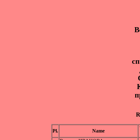
В
с
п
R
Pl.
Name