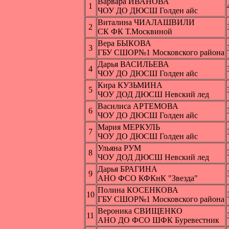
Варвара ИВАНОВА
1
ЧОУ ДО ДЮСШ Голден айс
Виталина ЧИАЛАШВИЛИ
2
СК ФК Т.Москвиной
Вера БЫКОВА
3
ГБУ СШОР№1 Московского района
Дарья ВАСИЛЬЕВА
4
ЧОУ ДО ДЮСШ Голден айс
Кира КУЗЬМИНА
5
ЧОУ ДОД ДЮСШ Невский лед
Василиса АРТЕМОВА
6
ЧОУ ДО ДЮСШ Голден айс
Мария МЕРКУЛЬ
7
ЧОУ ДО ДЮСШ Голден айс
Ульяна РУМ
8
ЧОУ ДОД ДЮСШ Невский лед
Дарья БРАГИНА
9
АНО ФСО КФКнК "Звезда"
Полина КОСЕНКОВА
10
ГБУ СШОР№1 Московского района
Вероника СВИЩЕНКО
11
АНО ДО ФСО ШФК Буревестник