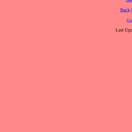
Back
Cre
Last Upd