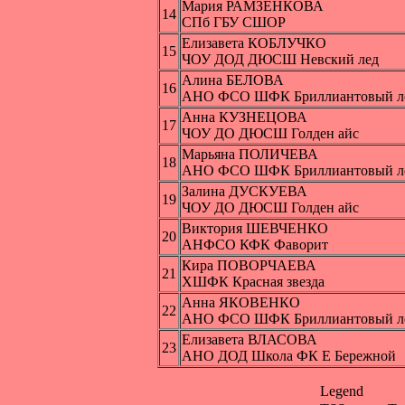
Мария РАМЗЕНКОВА
14
СПб ГБУ СШОР
Елизавета КОБЛУЧКО
15
ЧОУ ДОД ДЮСШ Невский лед
Алина БЕЛОВА
16
АНО ФСО ШФК Бриллиантовый л
Анна КУЗНЕЦОВА
17
ЧОУ ДО ДЮСШ Голден айс
Марьяна ПОЛИЧЕВА
18
АНО ФСО ШФК Бриллиантовый л
Залина ДУСКУЕВА
19
ЧОУ ДО ДЮСШ Голден айс
Виктория ШЕВЧЕНКО
20
АНФСО КФК Фаворит
Кира ПОВОРЧАЕВА
21
ХШФК Красная звезда
Анна ЯКОВЕНКО
22
АНО ФСО ШФК Бриллиантовый л
Елизавета ВЛАСОВА
23
АНО ДОД Школа ФК Е Бережной
Legend