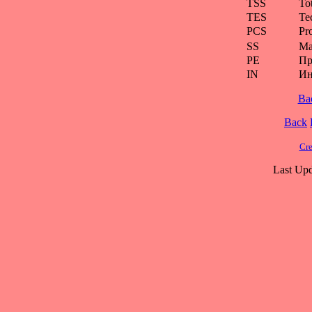
TSS
To
TES
Te
PCS
Pr
SS
Ма
PE
Пр
IN
Ин
Ba
Back
Cre
Last Upd