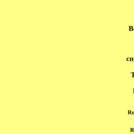
В
с
Ro
R