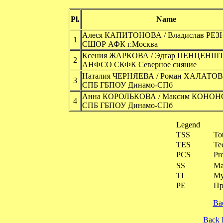
Pl.
Name
Алеся КАПИТОНОВА / Владислав РЕ
1
СШОР АФК г.Москва
Ксения ЖАРКОВА / Эдгар ПЕНЦЕНШ
2
АНФСО СКФК Северное сияние
Наталия ЧЕРНЯЕВА / Роман ХАЛАТОВ
3
СПБ ГБПОУ Динамо-СПб
Анна КОРОЛЬКОВА / Максим КОНО
4
СПБ ГБПОУ Динамо-СПб
Legend
TSS
To
TES
Te
PCS
Pr
SS
Ма
TI
Му
PE
Пр
Ba
Back