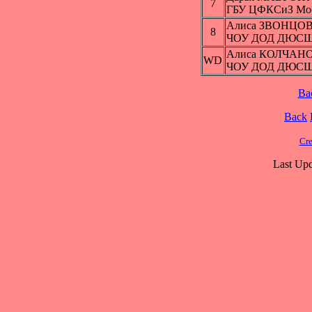
7
ГБУ ЦФКСиЗ Мос
Алиса ЗВОНЦО
8
ЧОУ ДОД ДЮСШ 
Алиса КОЛЧАН
WD
ЧОУ ДОД ДЮСШ 
Ba
Back
Cre
Last Upd