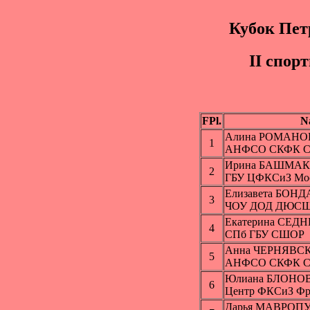
Кубок Пет
II cпop
FPl.
N
Алина РОМАНО
1
АНФСО СКФК Се
Ирина БАШМА
2
ГБУ ЦФКСиЗ Мос
Елизавета БОН
3
ЧОУ ДОД ДЮСШ 
Екатерина СЕД
4
СПб ГБУ СШОР
Анна ЧЕРНЯВС
5
АНФСО СКФК Се
Юлиана БЛОНО
6
Центр ФКСиЗ Фру
Дарья МАВРОП