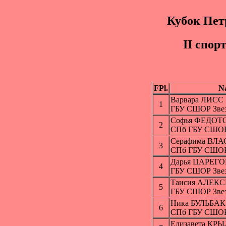
Кубок Пет
II спор
FPl.
N
Варвара ЛИСС
1
ГБУ СШОР Звез
Софья ФЕДОТ
2
СПб ГБУ СШО
Серафима ВЛ
3
СПб ГБУ СШО
Дарья ЦАРЕГ
4
ГБУ СШОР Звез
Таисия АЛЕК
5
ГБУ СШОР Звез
Ника БУЛЬБАК
6
СПб ГБУ СШО
Елизавета КР