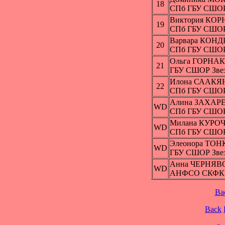
18
СПб ГБУ СШО
Виктория КО
19
СПб ГБУ СШО
Варвара КОН
20
СПб ГБУ СШО
Ольга ГОРНАК
21
ГБУ СШОР Звез
Илона СААКЯ
22
СПб ГБУ СШО
Алина ЗАХАР
WD
СПб ГБУ СШО
Милана КУРО
WD
СПб ГБУ СШО
Элеонора ТО
WD
ГБУ СШОР Звез
Анна ЧЕРНЯВ
WD
АНФСО СКФК С
Ba
Back