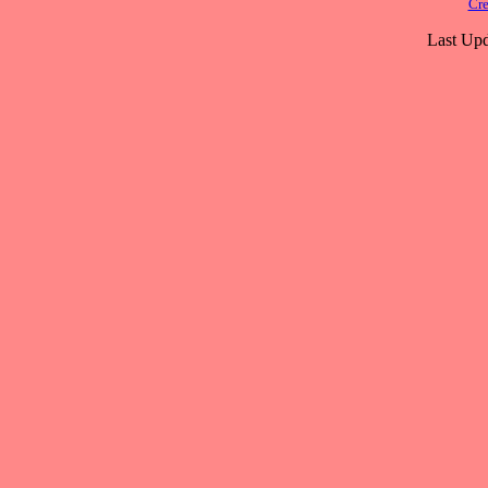
Cre
Last Upd