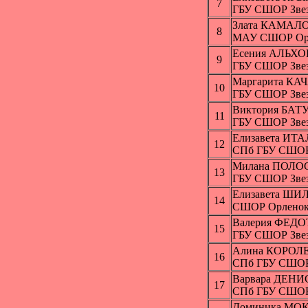
7
ГБУ СШОР Звез
Злата КАМАЛ
8
МАУ СШОР Орл
Есения АЛЬХ
9
ГБУ СШОР Звез
Маргарита К
10
ГБУ СШОР Звез
Виктория БА
11
ГБУ СШОР Звез
Елизавета И
12
СПб ГБУ СШО
Милана ПОЛ
13
ГБУ СШОР Звез
Елизавета ШИ
14
СШОР Орленок,
Валерия ФЕД
15
ГБУ СШОР Звез
Алина КОРОЛ
16
СПб ГБУ СШО
Варвара ДЕН
17
СПб ГБУ СШО
Доминика МО