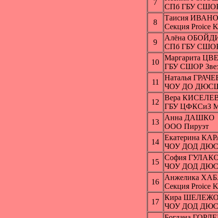
7
СПб ГБУ СШО
Таисия ИВАН
8
Секция Proice K
Алёна ОБОЙ
9
СПб ГБУ СШО
Маргарита Ц
10
ГБУ СШОР Звез
Наталья ГРАЧ
11
ЧОУ ДО ДЮСШ 
Вера КИСЕЛЕ
12
ГБУ ЦФКСиЗ Мо
Анна ДАШКО
13
ООО Пируэт
Екатерина КА
14
ЧОУ ДОД ДЮСШ
София ГУЛАК
15
ЧОУ ДОД ДЮСШ
Анжелика ХА
16
Секция Proice K
Кира ШЕЛЕЖ
17
ЧОУ ДОД ДЮСШ
Богдана ГОРД