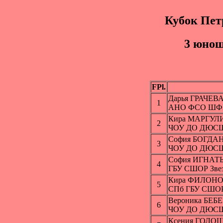
Кубок Пет
3 юнош
FPl.
Дарья ГРАЧЕВ
1
АНО ФСО ШФК 
Кира МАРГУЛ
2
ЧОУ ДО ДЮСШ 
София БОГДА
3
ЧОУ ДО ДЮСШ 
София ИГНАТ
4
ГБУ СШОР Звез
Кира ФИЛОН
5
СПб ГБУ СШО
Вероника БЕ
6
ЧОУ ДО ДЮСШ 
Ксения ГОЛ