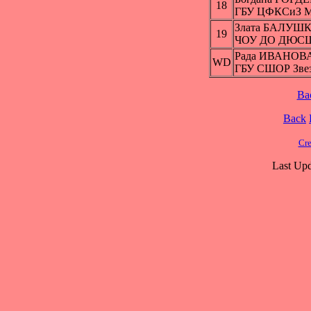
18
ГБУ ЦФКСиЗ Мо
Злата БАЛУШ
19
ЧОУ ДО ДЮСШ 
Рада ИВАНОВ
WD
ГБУ СШОР Звез
Ba
Back
Cre
Last Upd